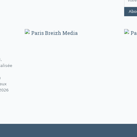
Paris Breizh Media
Pa
,
éalisée
u
ieux
 2026