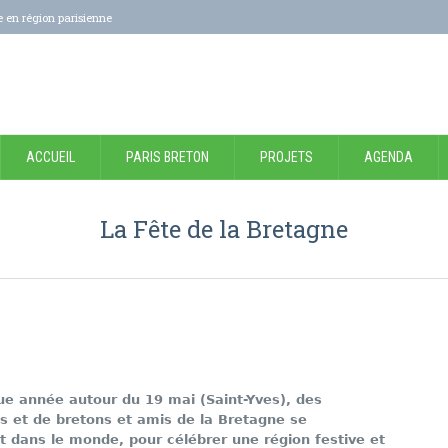
e en région parisienne
ACCUEIL
PARIS BRETON
PROJETS
AGENDA
La Fête de la Bretagne
e année autour du 19 mai (Saint-Yves), des
es et de bretons et amis de la Bretagne se
t dans le monde, pour célébrer une région festive et